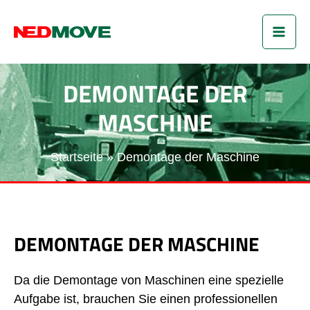
Zum
HA
Inhalt
springen
DEMONTAGE DER
MASCHINE
Startseite
Demontage der Maschine
DEMONTAGE DER MASCHINE
Da die Demontage von Maschinen eine spezielle
Aufgabe ist, brauchen Sie einen professionellen