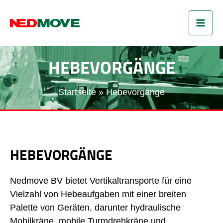
Zum
HA
Inhalt
springen
HEBEVORGÄNGE
Startseite
Hebevorgänge
HEBEVORGÄNGE
Nedmove BV bietet Vertikaltransporte für eine
Vielzahl von Hebeaufgaben mit einer breiten
Palette von Geräten, darunter hydraulische
Mobilkräne, mobile Turmdrehkräne und