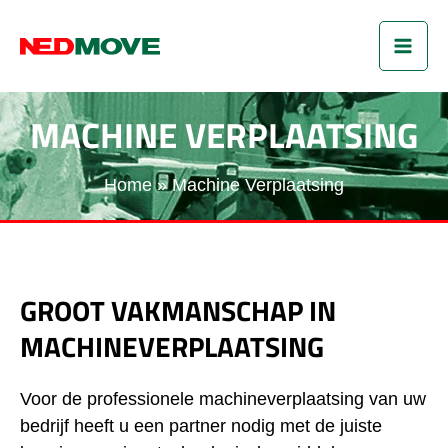
Ga
MAI
naar
de
ME
inhoud
MACHINE VERPLAATSING
Home
Machine Verplaatsing
GROOT VAKMANSCHAP IN
MACHINEVERPLAATSING
Voor de professionele machineverplaatsing van uw
bedrijf heeft u een partner nodig met de juiste