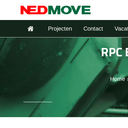
Ga
naar
de
Projecten
Contact
Vaca
inhoud
RPC 
Home