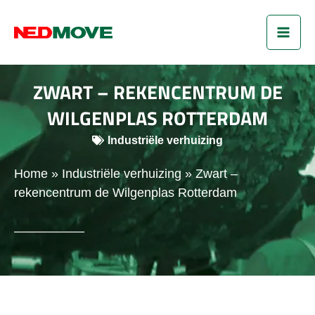
Ga
MAI
naar
de
ME
inhoud
ZWART – REKENCENTRUM DE
WILGENPLAS ROTTERDAM
Industriële verhuizing
Home
»
Industriële verhuizing
»
Zwart –
rekencentrum de Wilgenplas Rotterdam